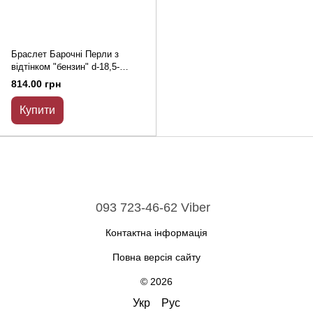
Браслет Барочні Перли з
відтінком "бензин" d-18,5-
21х14,5мм+- L-18см +- (стрейч)
814.00 грн
Купити
093 723-46-62 Viber
Контактна інформація
Повна версія сайту
© 2026
Укр
Рус