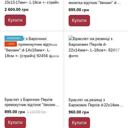
23х13-17мм+- L-18см +- стрейч
монетка відтінок "бензин" d-
16мм+- L-18см +- (стрейч)
2 604.00 грн
895.00 грн
Купити
Купити
НОВИНКА
−20%
Браслет з Барочних Перлів
Браслет на резинці з
прямокутник відтінок "бензин"
Барокових Перлів d-22х14мм+-
d-14х16мм+- L-18см +- (стрейч)
L-18см+-
895.00 грн
960.00 грн
1 122.00 грн
Купити
Купити