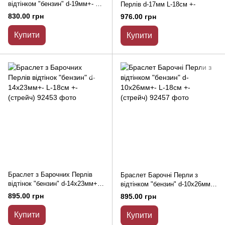
відтінком "бензин" d-19мм+- L-
Перлів d-17мм L-18см +-
18см +- (стрейч) зі стразами
830.00 грн
976.00 грн
"Сваровськи"
Купити
Купити
Браслет з Барочних Перлів
Браслет Барочні Перли з
відтінок "бензин" d-14х23мм+-
відтінком "бензин" d-10х26мм+-
L-18см +- (стрейч)
L-18см +- (стрейч)
895.00 грн
895.00 грн
Купити
Купити