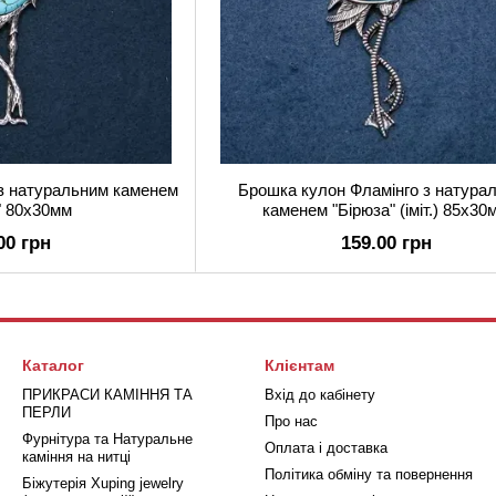
з натуральним каменем
Брошка кулон Фламінго з натура
" 80х30мм
каменем "Бірюза" (іміт.) 85х30
00 грн
159.00 грн
Каталог
Клієнтам
ПРИКРАСИ КАМІННЯ ТА
Вхід до кабінету
ПЕРЛИ
Про нас
Фурнітура та Натуральне
Оплата і доставка
каміння на нитці
Політика обміну та повернення
Біжутерія Xuping jewelry