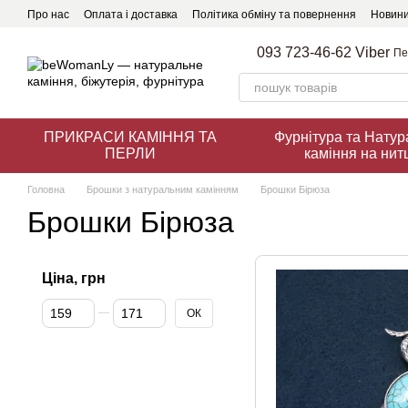
Перейти до основного контенту
Про нас
Оплата і доставка
Політика обміну та повернення
Новини
093 723-46-62 Viber
Пе
ПРИКРАСИ КАМІННЯ ТА
Фурнітура та Нату
ПЕРЛИ
каміння на нит
Головна
Брошки з натуральним камінням
Брошки Бірюза
Брошки Бірюза
Ціна, грн
Від Ціна, грн
До Ціна, грн
ОК