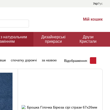
Укр
Рус
Мій кошик
з натуральним
Дизайнерські
Друзи
амінням
прикраси
Кристали
евше
спочатку дорожчі
за назвою
Відображення: