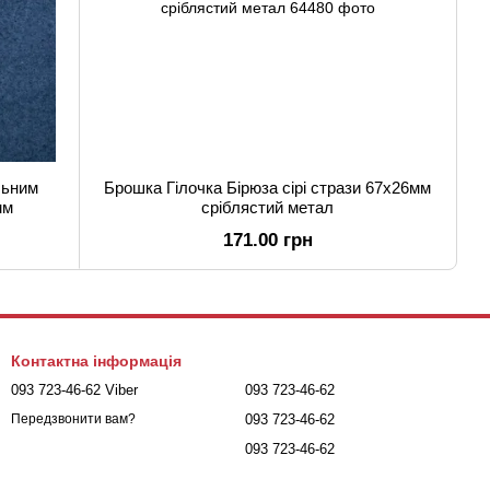
льним
Брошка Гілочка Бірюза сірі стрази 67х26мм
мм
сріблястий метал
171.00 грн
Контактна інформація
093 723-46-62 Viber
093 723-46-62
093 723-46-62
Передзвонити вам?
093 723-46-62