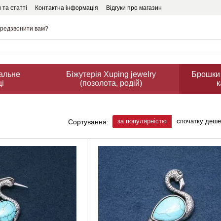
 та статті
Контактна інформація
Відгуки про магазин
редзвонити вам?
ральне
Біжутерія Xuping jewelry
Брошки 
ці
(позолота, родій)
к
за популярністю
спочатку деш
Сортування: