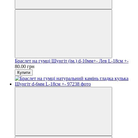
Браслет на гумці Шунгіт (ім.) d-10мм+- Лев L-18см +-
80.00 грн
Купити