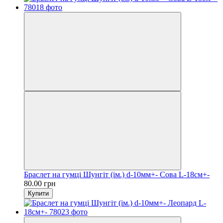
Браслет на гумці Шунгіт (ім.) d-10мм+- Сова L-18см+-
80.00 грн
Купити