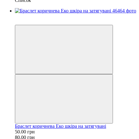
Список
Розпродаж
−38%
Браслет коричнева Еко шкіра на затягувані
50.00 грн
80.00 грн