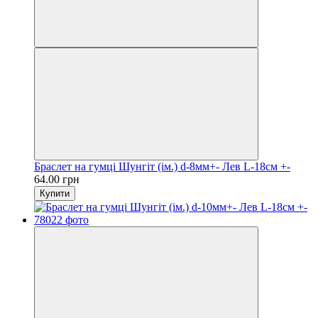
Браслет на гумці Шунгіт (ім.) d-8мм+- Лев L-18см +-
64.00 грн
Купити