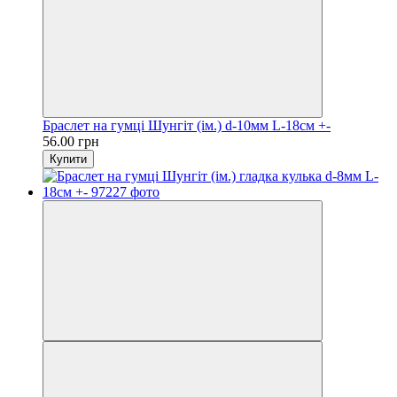
Браслет на гумці Шунгіт (ім.) d-10мм L-18см +-
56.00 грн
Купити