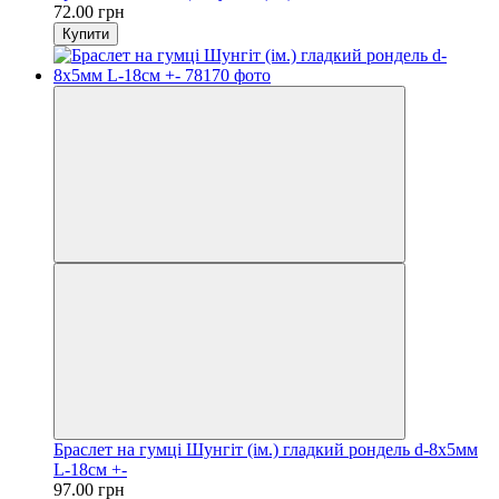
72.00 грн
Купити
Браслет на гумці Шунгіт (ім.) гладкий рондель d-8х5мм
L-18см +-
97.00 грн