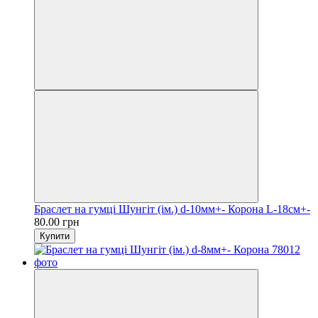
Браслет на гумці Шунгіт (ім.) d-10мм+- Корона L-18см+-
80.00 грн
Купити