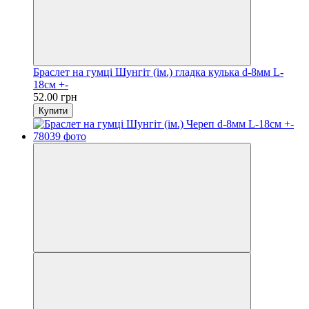
Браслет на гумці Шунгіт (ім.) гладка кулька d-8мм L-
18см +-
52.00 грн
Купити