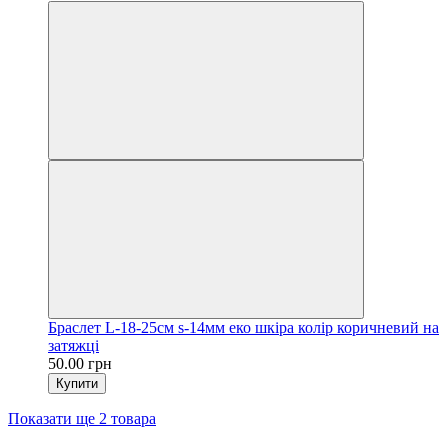
Браслет L-18-25см s-14мм еко шкіра колір коричневий на
затяжці
50.00 грн
Купити
Показати ще 2 товара