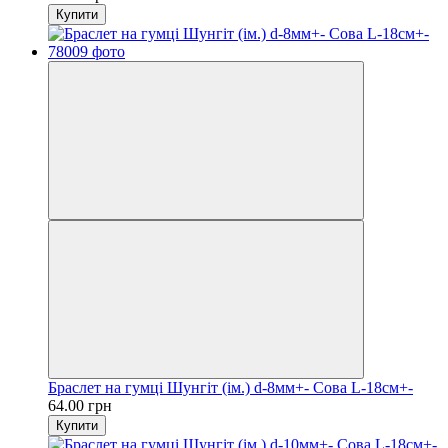
Купити
Браслет на гумці Шунгіт (ім.) d-8мм+- Сова L-18см+-
64.00 грн
Купити