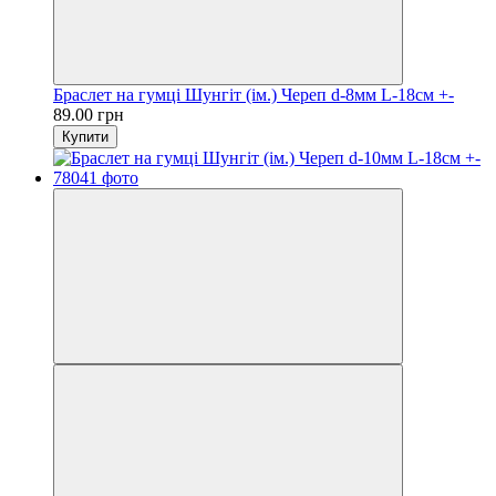
Браслет на гумці Шунгіт (ім.) Череп d-8мм L-18см +-
89.00 грн
Купити