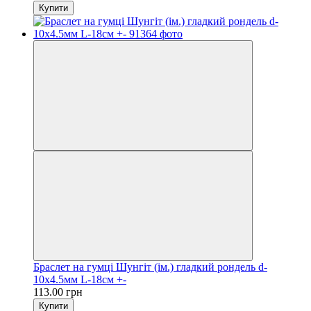
Купити
Браслет на гумці Шунгіт (ім.) гладкий рондель d-
10х4.5мм L-18см +-
113.00 грн
Купити