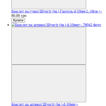
Браслет на гумці Шунгіт (ім.) Гантель d-10мм L-18см +-
80.00 грн
Купити
Браслет на затяжці Шунгіт (ім.) d-10мм+-