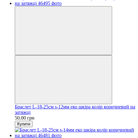
Браслет L-18-25см s-12мм еко шкіра колір коричневий на
затяжці
50.00 грн
Купити