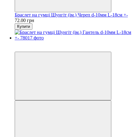
Браслет на гумці Шунгіт (ім.) Череп d-10мм L-18см +-
72.00 грн
Купити
Розпродаж
Хіт