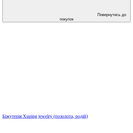
Повернутись до
покупок
Біжутерія Xuping jewelry (позолота, родій)