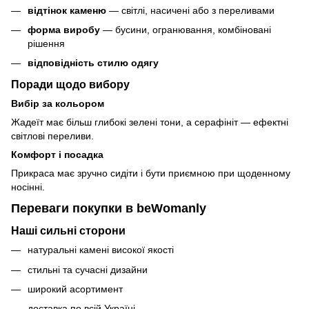
відтінок каменю
— світлі, насичені або з переливами
форма виробу
— бусини, огранювання, комбіновані
рішення
відповідність стилю одягу
Поради щодо вибору
Вибір за кольором
Жадеїт має більш глибокі зелені тони, а серафініт — ефектні
світлові переливи.
Комфорт і посадка
Прикраса має зручно сидіти і бути приємною при щоденному
носінні.
Переваги покупки в beWomanly
Наші сильні сторони
натуральні камені високої якості
стильні та сучасні дизайни
широкий асортимент
доставка по всій Україні