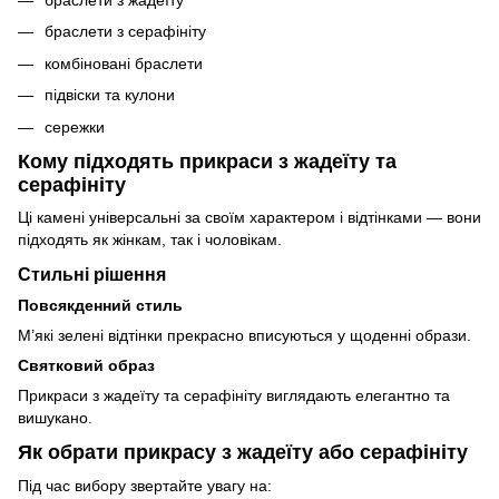
браслети з жадеїту
браслети з серафініту
комбіновані браслети
підвіски та кулони
сережки
Кому підходять прикраси з жадеїту та
серафініту
Ці камені універсальні за своїм характером і відтінками — вони
підходять як жінкам, так і чоловікам.
Стильні рішення
Повсякденний стиль
М’які зелені відтінки прекрасно вписуються у щоденні образи.
Святковий образ
Прикраси з жадеїту та серафініту виглядають елегантно та
вишукано.
Як обрати прикрасу з жадеїту або серафініту
Під час вибору звертайте увагу на: