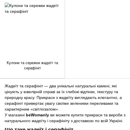
Кулони та сережки жадеїт та
серафініт
Жадеїт та серафініт — два унікальні натуральні камені, які
цінують у ювелірній справі за їх глибокі відтінки, текстуру та
природну красу. Прикраси з жадеїту виглядають елегантно, а
серафініт привертає увагу своїми зеленими переливами та
характерним «світлозалом».
У магазині
beWomanly
ви можете купити прикраси та вироби з
натурального жадеїту і серафініту з доставкою по всій Україні.
Що таке жадеїт і серафініт