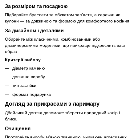
За розміром та посадкою
Підбирайте браслети за обхватом зап’ястя, а сережки чи
кулони — за довжиною та формою для комфортного носіння.
За дизайном і деталями
Обирайте між класичними, комбінованими або
дизайнерськими моделями, що найкраще підкреслять ваш
образ.
Критерії вибору
діаметр каменю
довжина виробу
тип застібки
формат подарунка
Догляд за прикрасами з ларимару
Дбайливий догляд допоможе зберегти природний колір і
блиск.
Очищення
Протирайте вироби м’якою тканиною, уникаючи агресивних