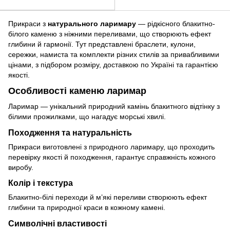
Прикраси з
натурального ларимару
— рідкісного блакитно-
білого каменю з ніжними переливами, що створюють ефект
глибини й гармонії. Тут представлені браслети, кулони,
сережки, намиста та комплекти різних стилів за привабливими
цінами, з підбором розміру, доставкою по Україні та гарантією
якості.
Особливості каменю ларимар
Ларимар — унікальний природний камінь блакитного відтінку з
білими прожилками, що нагадує морські хвилі.
Походження та натуральність
Прикраси виготовлені з природного ларимару, що проходить
перевірку якості й походження, гарантує справжність кожного
виробу.
Колір і текстура
Блакитно-білі переходи й м’які переливи створюють ефект
глибини та природної краси в кожному камені.
Символічні властивості