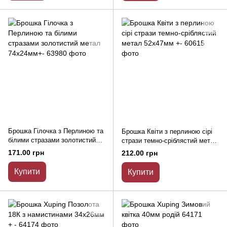
Брошка Гілочка з Перлиною та
Брошка Квіти з перлиною сірі
білими стразами золотистий
стрази темно-сріблястий метал
метал 74х24мм+-
52х47мм +-
171.00 грн
212.00 грн
Купити
Купити