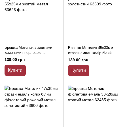
Брошка Метелик з жовтими
Брошка Метелик 45х33мм
каменями і перловою
стрази емаль колір білий
намистиною 55х25мм жовтий
рожевий синій жовтий метал
139.00 грн
139.00 грн
метал
золотистий
Купити
Купити