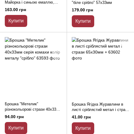
Майорка і синьою емаллю,
"біле срібло" 57х33мм
сріблястий метал 24х60мм
163.00 грн
179.00 грн
Купити
Купити
Брошка "Метелик"
Брошка Ягідка Журавлини в
різнокольорові стрази 40х33мм
листі сріблястий метал і стрази
серія комахи колір металу
65х30мм +
94.00 грн
41.00 грн
"срібло"
Купити
Купити