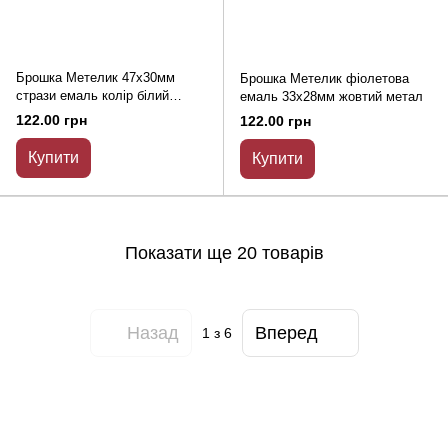
Брошка Метелик 47х30мм
Брошка Метелик фіолетова
стрази емаль колір білий
емаль 33х28мм жовтий метал
фіолетовий рожевий метал
122.00 грн
122.00 грн
золотистий
Купити
Купити
Показати ще 20 товарів
Назад
Вперед
1
з 6