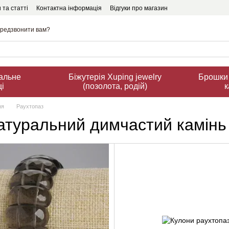
 та статті
Контактна інформація
Відгуки про магазин
редзвонити вам?
ральне
Біжутерія Xuping jewelry
Брошки 
ці
(позолота, родій)
к
ня
Раухтопаз
атуральний димчастий камінь 