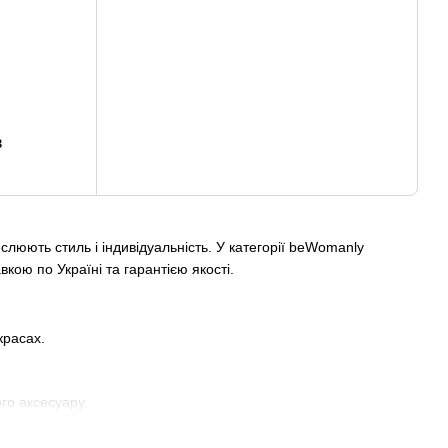
з
юють стиль і індивідуальність. У категорії beWomanly
кою по Україні та гарантією якості.
красах.
го аксесуару.