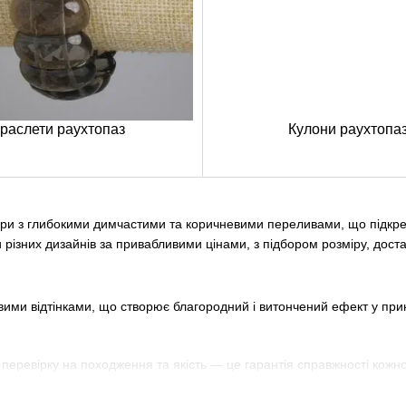
раслети раухтопаз
Кулони раухтопа
ри з глибокими димчастими та коричневими переливами, що підкресл
різних дизайнів за привабливими цінами, з підбором розміру, достав
ими відтінками, що створює благородний і витончений ефект у при
 перевірку на походження та якість — це гарантія справжності кожно