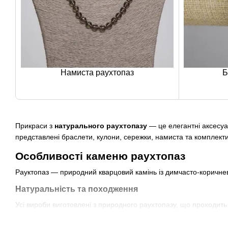
Намиста раухтопаз
Б
Прикраси з
натурального раухтопазу
— це елегантні аксесуа
представлені браслети, кулони, сережки, намиста та комплекти 
Особливості каменю раухтопаз
Рауктопаз — природний кварцовий камінь із димчасто-коричнев
Натуральність та походження
Усі вироби виготовлені з природного раухтопазу, що проходить
Колір, фактура та блиск