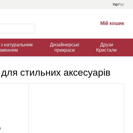
Укр
Рус
Мій кошик
з натуральним
Дизайнерські
Друзи
амінням
прикраси
Кристали
для стильних аксесуарів