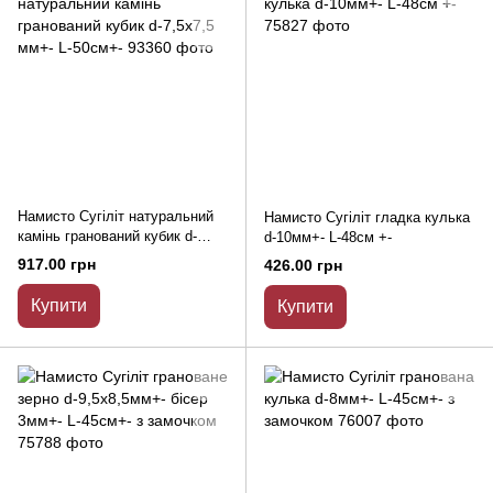
Намисто Сугіліт натуральний
Намисто Сугіліт гладка кулька
камінь гранований кубик d-
d-10мм+- L-48см +-
7,5х7,5 мм+- L-50см+-
917.00 грн
426.00 грн
Купити
Купити