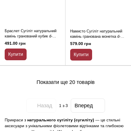
Браслет Сугіліт натуральний
Намисто Сугіліт натуральний
камінь гранований кубик d-
камінь гранована монетка d-
9мм+- L-18см (стрейч)
8х5мм+- L-48см+-
491.00 грн
579.00 грн
Купити
Купити
Показати ще 20 товарів
Назад
Вперед
1
з 3
Прикраси з
натурального сугіліту (сугиліту)
— це стильні
аксесуари з унікальними фіолетовими відтінками та глибокою