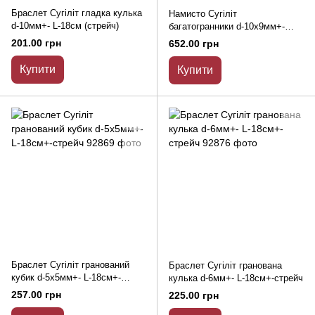
Браслет Сугіліт гладка кулька
Намисто Сугіліт
d-10мм+- L-18см (стрейч)
багатогранники d-10х9мм+-
бісер 3мм+- L-45мм+- з
201.00 грн
652.00 грн
замочком
Купити
Купити
Браслет Сугіліт гранований
Браслет Сугіліт гранована
кубик d-5х5мм+- L-18см+-
кулька d-6мм+- L-18см+-стрейч
стрейч
257.00 грн
225.00 грн