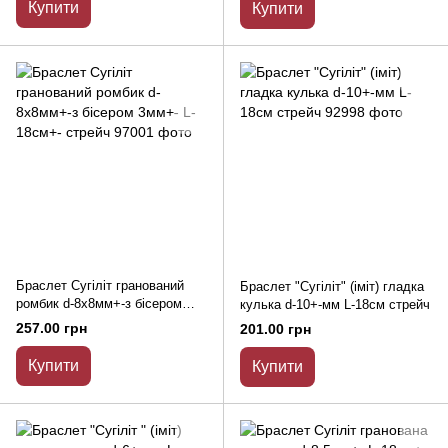
Купити
Купити
Браслет Сугіліт гранований
Браслет "Сугіліт" (іміт) гладка
ромбик d-8х8мм+-з бісером
кулька d-10+-мм L-18см стрейч
3мм+- L-18см+- стрейч
257.00 грн
201.00 грн
Купити
Купити