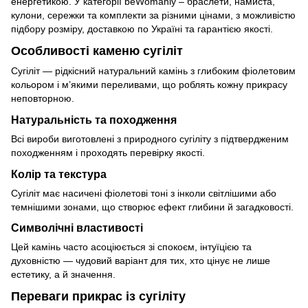
енергетикою. У категорії beWomanly – браслети, намиста,
кулони, сережки та комплекти за різними цінами, з можливістю
підбору розміру, доставкою по Україні та гарантією якості.
Особливості каменю сугіліт
Сугіліт — рідкісний натуральний камінь з глибоким фіолетовим
кольором і м’якими переливами, що роблять кожну прикрасу
неповторною.
Натуральність та походження
Всі вироби виготовлені з природного сугіліту з підтвердженим
походженням і проходять перевірку якості.
Колір та текстура
Сугіліт має насичені фіолетові тоні з інколи світлішими або
темнішими зонами, що створює ефект глибини й загадковості.
Символічні властивості
Цей камінь часто асоціюється зі спокоєм, інтуїцією та
духовністю — чудовий варіант для тих, хто цінує не лише
естетику, а й значення.
Переваги прикрас із сугіліту