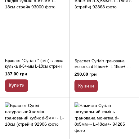
Браслет "Сугіліт " (іміт) гладка
Браслет Сугіліт гранована
кулька d-6+-мм L-18см стрейч
монетка d-8,5мм+- L-18см+-
(стрейч)
137.00 грн
290.00 грн
Купити
Купити