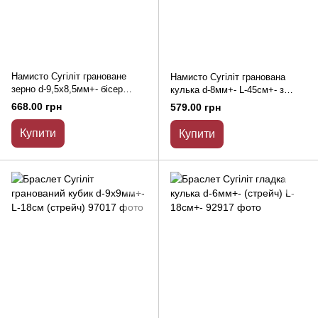
Намисто Сугіліт грановане
Намисто Сугіліт гранована
зерно d-9,5х8,5мм+- бісер
кулька d-8мм+- L-45см+- з
3мм+- L-45см+- з замочком
замочком
668.00 грн
579.00 грн
Купити
Купити