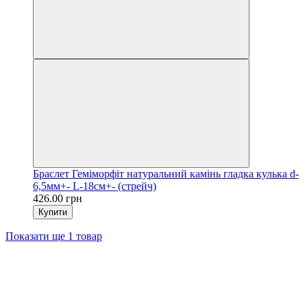
Браслет Геміморфіт натуральний камінь гладка кулька d-
6,5мм+- L-18см+- (стрейч)
426.00 грн
Купити
Показати ще 1 товар