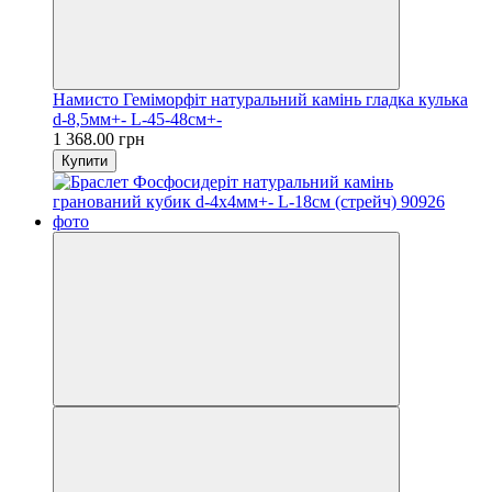
Намисто Геміморфіт натуральний камінь гладка кулька
d-8,5мм+- L-45-48см+-
1 368.00 грн
Купити