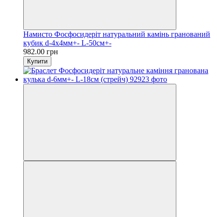
Намисто Фосфосидеріт натуральний камінь гранований
кубик d-4х4мм+- L-50см+-
982.00 грн
Купити