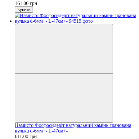
161.00 грн
Купити
Намисто Фосфосидеріт натуральний камінь гранована
кулька d-6мм+- L-47см+-
611.00 грн