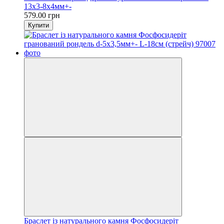
13х3-8х4мм+-
579.00 грн
Купити
Браслет із натурального камня Фосфосидеріт