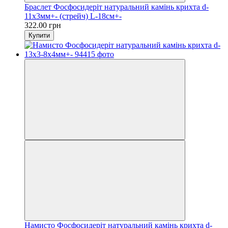
Браслет Фосфосидеріт натуральний камінь крихта d-
11х3мм+- (стрейч) L-18см+-
322.00 грн
Купити
Намисто Фосфосидеріт натуральний камінь крихта d-