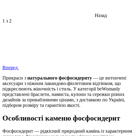
Назад
1
з 2
Вперед
Прикраси з
натурального фосфосидериту
— це витончені
аксесуари з ніжним лавандово-фіолетовим відтінком, що
підкреслюють жіночність і стиль. У категорії beWomanly
представлені браслети, намиста, кулони та сережки різних
дизайнів за привабливими цінами, з доставкою по Україні,
підбором розміру та гарантією якості.
Особливості каменю фосфосидерит
Фосфосидерит — рідкісний природний камінь із характерним