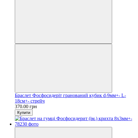
Браслет Фосфосидеріт гранований кубик d-9мм+- L-
18см+- стрейч
370.00 грн
Купити