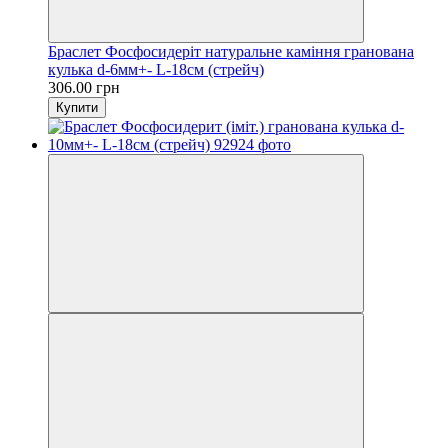
Браслет Фосфосидеріт натуральне каміння гранована
кулька d-6мм+- L-18см (стрейч)
306.00 грн
Купити