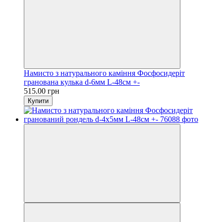
Намисто з натурального каміння Фосфосидеріт
гранована кулька d-6мм L-48см +-
515.00 грн
Купити