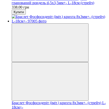
гранований рондель d-5х3,5мм+- L-18см (стрейч)
338.00 грн
Купити
Браслет Фосфосидеріт (іміт.) крихта 8х3мм+- (стрейч) L-
18см+-