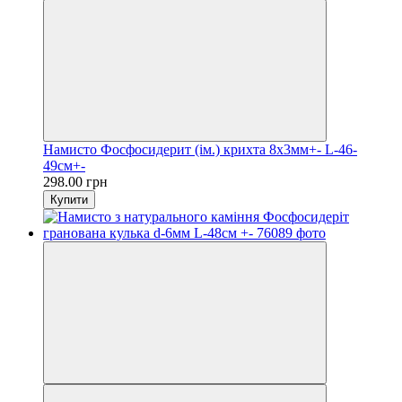
Намисто Фосфосидерит (ім.) крихта 8х3мм+- L-46-
49см+-
298.00 грн
Купити