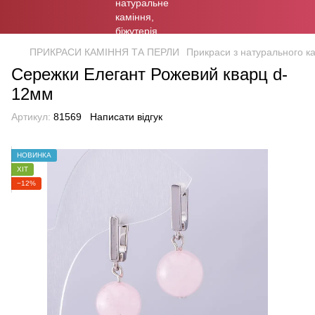
ПРИКРАСИ КАМІННЯ ТА ПЕРЛИ
Прикраси з натурального к
Сережки Елегант Рожевий кварц d-
12мм
Артикул:
81569
Написати відгук
НОВИНКА
ХІТ
−12%