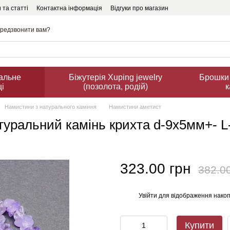
 та статті
Контактна інформація
Відгуки про магазин
редзвонити вам?
ральне
Біжутерія Xuping jewelry
Брошки 
ці
(позолота, родій)
к
Намистини з натурального каміння
Намистини аметист
туральний камінь крихта d-9х5мм+- L
323.00 грн
382.0
Увійти
для відображення накоп
%
Купити