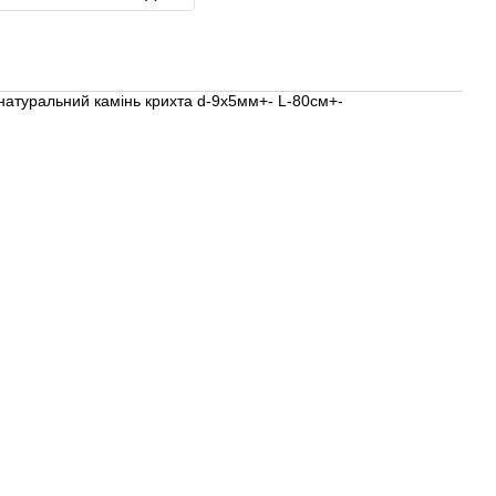
натуральний камінь крихта d-9х5мм+- L-80см+-