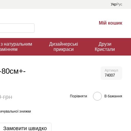
Укр
Рус
Мій кошик
з натуральним
Дизайнерські
Друзи
амінням
прикраси
Кристали
-80см+-
Артикул
74007
0 грн
Порівняти
В бажання
ичувальної знижки
Замовити швидко