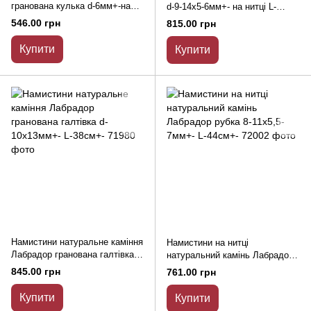
гранована кулька d-6мм+-на
d-9-14х5-6мм+- на нитці L-
нитці L-38см+-
41см+-
546.00 грн
815.00 грн
Купити
Купити
Намистини натуральне каміння
Намистини на нитці
Лабрадор гранована галтівка
натуральний камінь Лабрадор
d-10х13мм+- L-38см+-
рубка 8-11х5,5-7мм+- L-44см+-
845.00 грн
761.00 грн
Купити
Купити