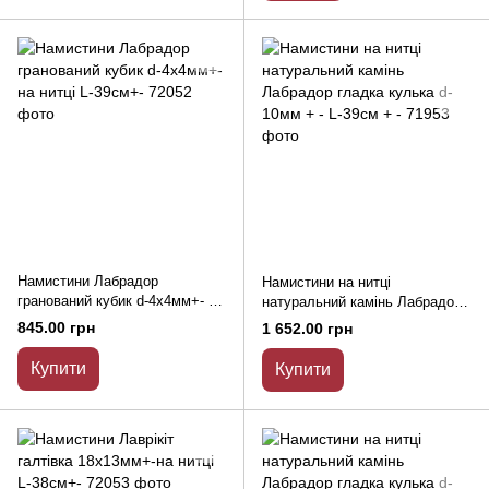
Намистини Лабрадор
Намистини на нитці
гранований кубик d-4х4мм+- на
натуральний камінь Лабрадор
нитці L-39см+-
гладка кулька d-10мм + - L-
845.00 грн
1 652.00 грн
39см + -
Купити
Купити