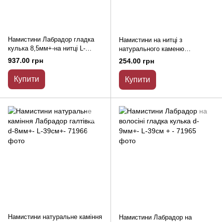
Намистини Лабрадор гладка
Намистини на нитці з
кулька 8,5мм+-на нитці L-
натурального каменю
39см+-
Лабрадор галтівка d-9х13 (+ -)
937.00 грн
254.00 грн
мм L-38см
Купити
Купити
Намистини натуральне каміння
Намистини Лабрадор на