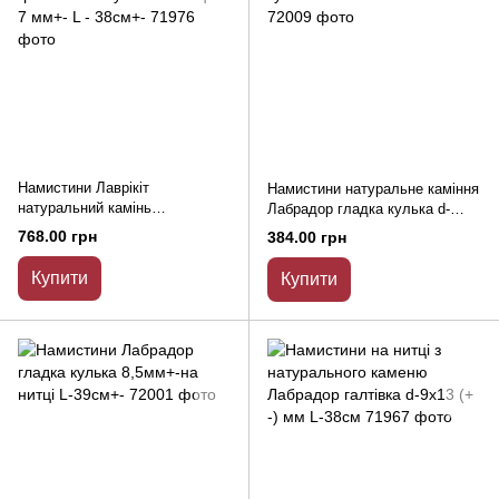
Намистини Лаврікіт
Намистини натуральне каміння
натуральний камінь
Лабрадор гладка кулька d-
гранований кубик на нитці d-7
6мм+- L-39см+-
768.00 грн
384.00 грн
мм+- L - 38см+-
Купити
Купити