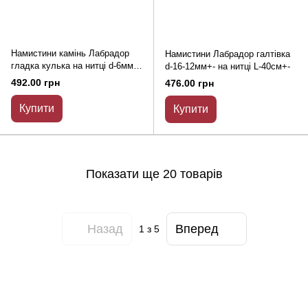
Намистини камінь Лабрадор
Намистини Лабрадор галтівка
гладка кулька на нитці d-6мм+-
d-16-12мм+- на нитці L-40см+-
L-40см+-
492.00 грн
476.00 грн
Купити
Купити
Показати ще 20 товарів
Назад
Вперед
1
з 5