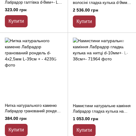
Лабрадор галтівка d-8мм+- L-
волосіні гладка кулька d-9мм+-
39см+-
L-39см + -
323.00 грн
2 536.00 грн
Купити
Купити
Нитка натурального каменю
Намистини натуральне каміння
Лабрадор гранований рондель
Лабрадор гладка кулька на
d-4х2,5мм L-39см + -
нитці d-10мм+- L-38см+-
384.00 грн
1 053.00 грн
Купити
Купити