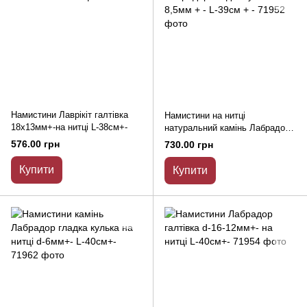
Намистини Лаврікіт галтівка
Намистини на нитці
18х13мм+-на нитці L-38см+-
натуральний камінь Лабрадор
гладка кулька d-8,5мм + - L-
576.00 грн
730.00 грн
39см + -
Купити
Купити