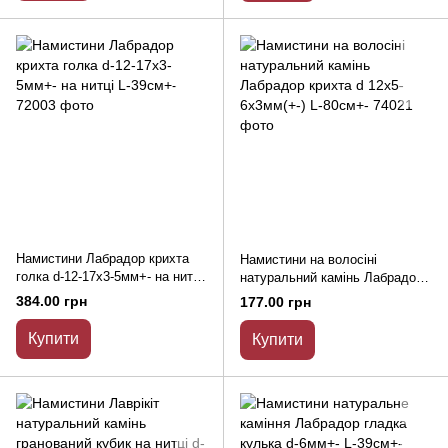
Намистини Лабрадор крихта
Намистини на волосіні
голка d-12-17х3-5мм+- на нитці
натуральний камінь Лабрадор
L-39см+-
крихта d 12х5-6х3мм(+-) L-
384.00 грн
177.00 грн
80см+-
Купити
Купити