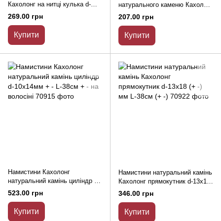
Кахолонг на нитці кулька d-
натурального каменю Кахолонг
10мм, L-39 см
галтівка d-8х11 (+ -) мм L-38см
269.00 грн
207.00 грн
Купити
Купити
Намистини Кахолонг
Намистини натуральний камінь
натуральний камінь циліндр d-
Кахолонг прямокутник d-13х18
10х14мм + - L-38см + - на
(+ -) мм L-38см (+ -)
523.00 грн
346.00 грн
волосіні
Купити
Купити