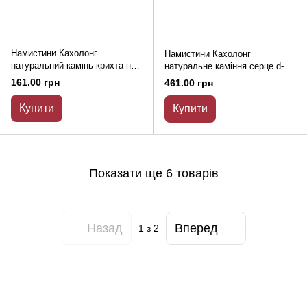
Намистини Кахолонг
Намистини Кахолонг
натуральний камінь крихта на
натуральне каміння серце d-
волосіні d-6х3мм+- L-82см +-
10х10мм+-на волосіні L-39см+-
161.00 грн
461.00 грн
Купити
Купити
Показати ще 6 товарів
Назад
Вперед
1
з 2