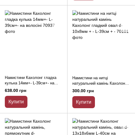
Намистини Кахолонг гладка
Намистини на нитці
кулька 14мм+- L-39см+- на
натуральний камінь Кахолонг
волосіні
гладкий овал d-10х8мм + - L-
638.00 грн
300.00 грн
39см + -
Купити
Купити