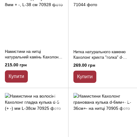
Намистини на нитці
Нитка натурального каменю
натуральний камінь Кахолонг
Кахолонг крихта "голка" d-
гладка кулька d-8мм + -, L-38
20х8мм L-40см + -
215.00 грн
269.00 грн
см
Купити
Купити