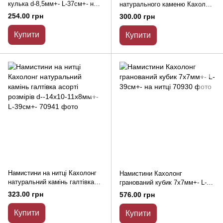
кулька d-8,5мм+- L-37см+- на
натурального каменю Кахолонг
нитці
гладкий циліндр d-10х6мм + -
254.00 грн
300.00 грн
L-41см + -
Купити
Купити
Намистини на нитці Кахолонг
Намистини Кахолонг
натуральний камінь галтівка
гранований кубик 7х7мм+- L-
асорті розмірів d--14х10-
39см+- на нитці
323.00 грн
576.00 грн
11х8мм+- L-39см+-
Купити
Купити