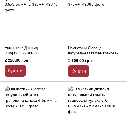
Намистини Діопсид
Намистини Діопсид
натуральний камінь
натуральний камінь гранована
гранований кубик d-
кулька d-4мм+- L-37см+-
2 228.00 грн
1 106.00 грн
3,5х3,5мм+- L-39см+-
Купити
Купити