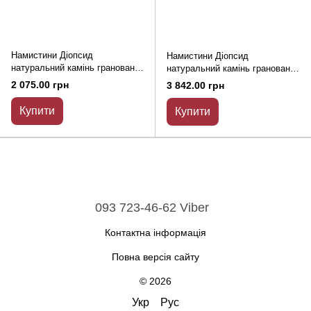
Намистини Діопсид
Намистини Діопсид
натуральний камінь гранована
натуральний камінь гранована
кулька d-5мм+- L-38см+-
кулька d-6-6,5мм+- L-39см+-
2 075.00 грн
3 842.00 грн
Купити
Купити
093 723-46-62 Viber
Контактна інформація
Повна версія сайту
© 2026
Укр
Рус