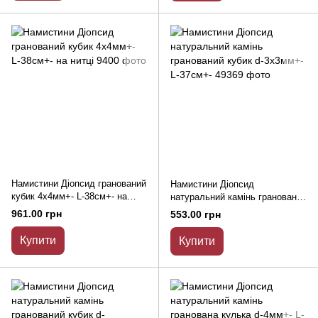
Намистини Діопсид гранований
Намистини Діопсид
кубик 4х4мм+- L-38см+- на
натуральний камінь гранований
нитці
кубик d-3х3мм+- L-37см+-
961.00 грн
553.00 грн
Купити
Купити