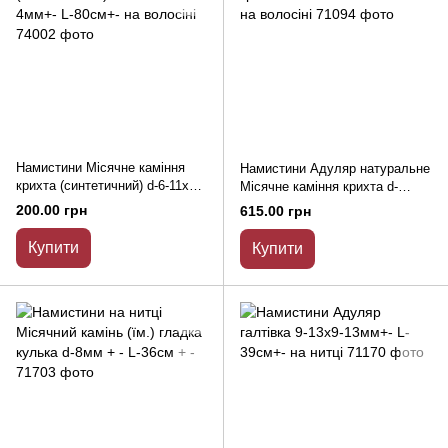
Намистини Місячне каміння
Намистини Адуляр натуральне
крихта (синтетичний) d-6-11х2-
Місячне каміння крихта d-
4мм+- L-80см+- на волосіні
8х2мм+- L-40см+- на волосіні
200.00 грн
615.00 грн
Купити
Купити