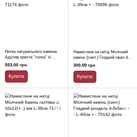
Нитка натурального каменю
Намистини на нитці Місячний
Адуляр крихта "голка" d-
камінь (синт.) Гладкий овал d-
18х5мм L-41см + -
10х8мм + - L-39см + -
553.00 грн
300.00 грн
Купити
Купити