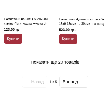
Намистини на нитці Місячний
Намистини Адуляр галтівка 9-
камінь (їм.) гладка кулька d-
13х9-13мм+- L-39см+- на нитці
8мм + - L-36см + -
123.00 грн
523.00 грн
Купити
Купити
Показати ще 20 товарів
Назад
Вперед
1
з 5