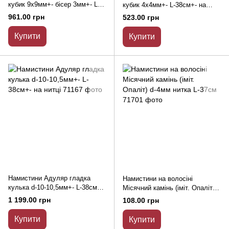
кубик 9х9мм+- бісер 3мм+- L-
кубик 4х4мм+- L-38см+- на
40см+- на нитці
нитці
961.00 грн
523.00 грн
Купити
Купити
Намистини Адуляр гладка
Намистини на волосіні
кулька d-10-10,5мм+- L-38см+-
Місячний камінь (іміт. Опаліт)
на нитці
d-4мм нитка L-37см
1 199.00 грн
108.00 грн
Купити
Купити