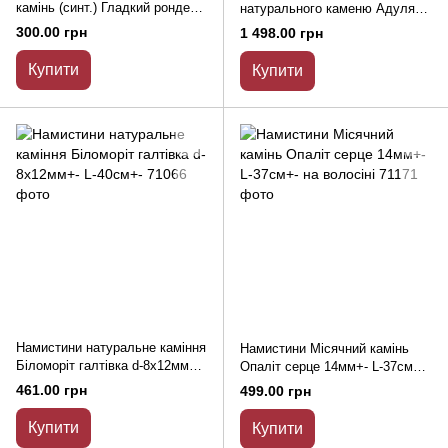
камінь (синт.) Гладкий рондель
натурального каменю Адуляр
d-6х4мм + - L-39см + -
гладка кулька d-10мм + - L-
300.00 грн
1 498.00 грн
39см + -
Купити
Купити
Намистини натуральне каміння
Намистини Місячний камінь
Біломоріт галтівка d-8х12мм+-
Опаліт серце 14мм+- L-37см+-
L-40см+-
на волосіні
461.00 грн
499.00 грн
Купити
Купити