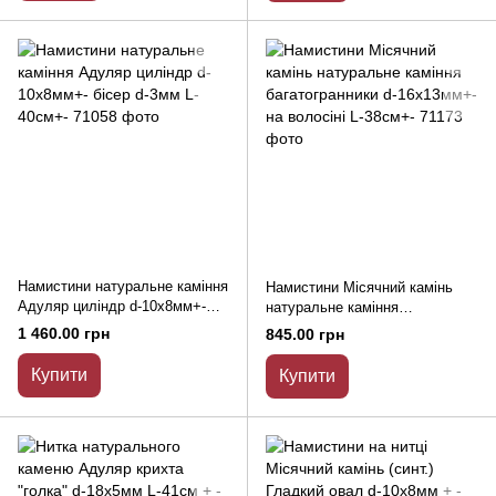
Намистини натуральне каміння
Намистини Місячний камінь
Адуляр циліндр d-10х8мм+-
натуральне каміння
бісер d-3мм L-40см+-
багатогранники d-16х13мм+- на
1 460.00 грн
845.00 грн
волосіні L-38см+-
Купити
Купити