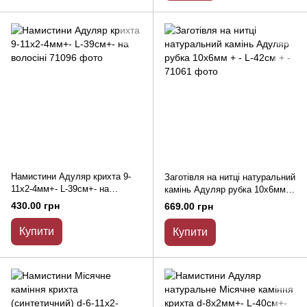
Намистини Адуляр крихта 9-
Заготівля на нитці натуральний
11х2-4мм+- L-39см+- на
камінь Адуляр рубка 10х6мм +
волосіні
- L-42см + -
430.00 грн
669.00 грн
Купити
Купити