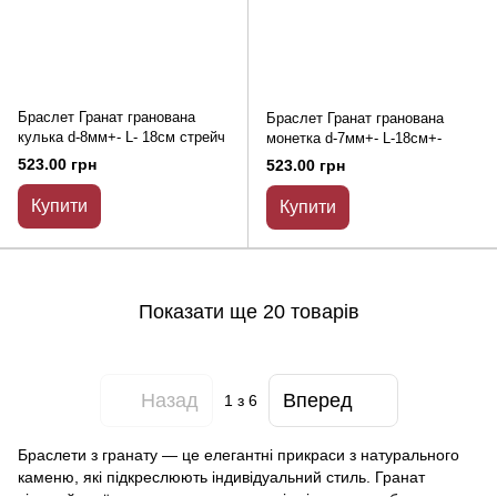
Браслет Гранат гранована
Браслет Гранат гранована
кулька d-8мм+- L- 18см стрейч
монетка d-7мм+- L-18см+-
523.00 грн
523.00 грн
Купити
Купити
Показати ще 20 товарів
Назад
Вперед
1
з 6
Браслети з гранату — це елегантні прикраси з натурального
каменю, які підкреслюють індивідуальний стиль. Гранат