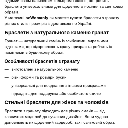
відомий своїм насиченим кольором і якістю, що робить
браслети універсальними для щоденного носіння та святкових
образів.
У магазині
beWomanly
ви можете купити браслети з гранату
різних стилів і розмірів із доставкою по Україні.
Браслети з натурального каменю гранат
Гранат — натуральний камінь із глибокими, виразними
відтінками, що підкреслюють красу прикрас та роблять їх
помітними в будь-якому образі.
Особливості браслетів з гранату
виготовлені з натурального каменю
різні форми та розміри бусин
універсальні для поєднання з іншими прикрасами
підходять для подарунка або особистого стилю
Стильні браслети для жінок та чоловіків
Браслети з гранату підходять для різних смаків — від
класичних моделей до сучасних дизайнів. Вони чудово
доповнюють як щоденний гардероб, так і святковий образ.