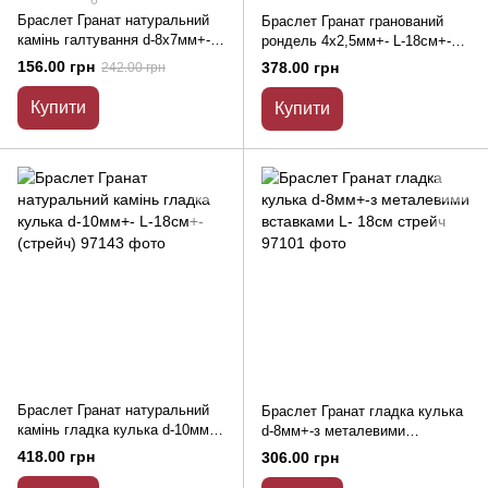
6
Браслет Гранат натуральний
Браслет Гранат гранований
камінь галтування d-8х7мм+-
рондель 4х2,5мм+- L-18см+-
L-18см (стрейч)
стрейч
156.00 грн
378.00 грн
242.00 грн
Купити
Купити
Браслет Гранат натуральний
Браслет Гранат гладка кулька
камінь гладка кулька d-10мм+-
d-8мм+-з металевими
L-18см+- (стрейч)
вставками L- 18см стрейч
418.00 грн
306.00 грн