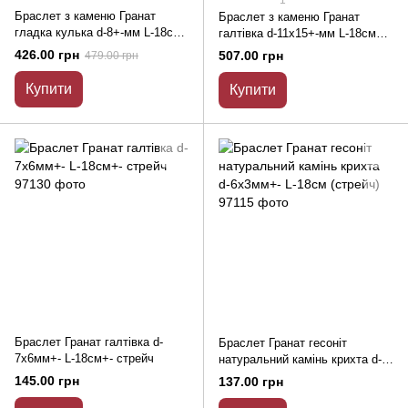
Браслет з каменю Гранат
Браслет з каменю Гранат
гладка кулька d-8+-мм L-18см
галтівка d-11х15+-мм L-18см
стрейч
стрейч
426.00 грн
507.00 грн
479.00 грн
Купити
Купити
Браслет Гранат галтівка d-
Браслет Гранат гесоніт
7х6мм+- L-18см+- стрейч
натуральний камінь крихта d-
6х3мм+- L-18см (стрейч)
145.00 грн
137.00 грн