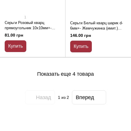
1
Серьги Розовый кварц
Серьги Белый кварц шарик d-
прямоугольник 10х10мм+-
6мм+- Жемчужинка (имит.)
Чешский хрусталь граненый
6мм+- L-56мм+-
81.00 грн
146.00 грн
рондель 6х5мм+- L-33мм+-
Купить
Купить
Показать еще 4 товара
Назад
Вперед
1
из 2