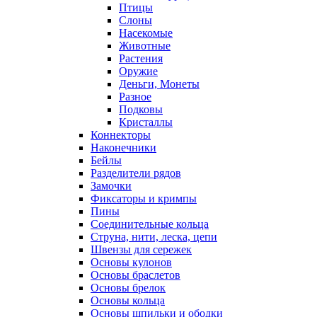
Птицы
Слоны
Насекомые
Животные
Растения
Оружие
Деньги, Монеты
Разное
Подковы
Кристаллы
Коннекторы
Наконечники
Бейлы
Разделители рядов
Замочки
Фиксаторы и кримпы
Пины
Соединительные кольца
Струна, нити, леска, цепи
Швензы для сережек
Основы кулонов
Основы браслетов
Основы брелок
Основы кольца
Основы шпильки и ободки