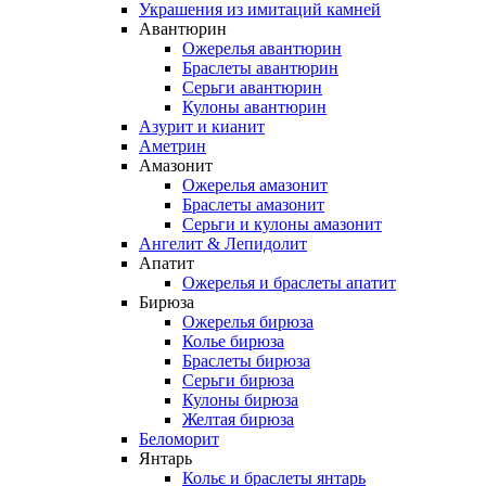
Украшения из имитаций камней
Авантюрин
Ожерелья авантюрин
Браслеты авантюрин
Серьги авантюрин
Кулоны авантюрин
Азурит и кианит
Аметрин
Амазонит
Ожерелья амазонит
Браслеты амазонит
Серьги и кулоны амазонит
Ангелит & Лепидолит
Апатит
Ожерелья и браслеты апатит
Бирюза
Ожерелья бирюза
Колье бирюза
Браслеты бирюза
Серьги бирюза
Кулоны бирюза
Желтая бирюза
Беломорит
Янтарь
Кольє и браслеты янтарь