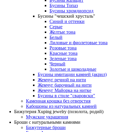
Бусины Кальцит
Бусины Топаз
Бусины хромдиопсид
Бусины "чешский хрусталь"
Синий и оттенки
Серые
Желтые тона
Белый
Лиловые и фиолетовые тона
Розовые тона
Красные тона
Зеленые тона
Черный
Золотые и шоколадные
Бусины имитации камней (акрил)
Жемчуг речной на нити
Жемчуг барочный на нити
Жемчуг Майорка на нитке
Бусины в стиле "сваровски"
Каменная крошка без отверстия
Кабошоны из натуральных камней
Бижутерия Xuping jewelry (позолота, родий)
Мужские украшения
Броши с натуральными камнями
Бижутерные броши