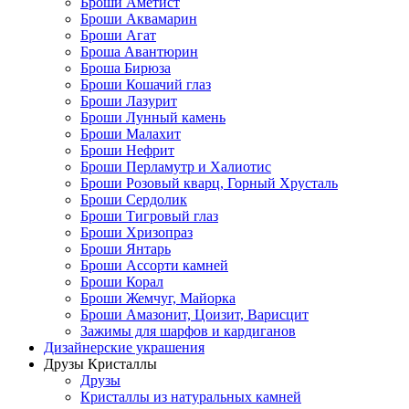
Броши Аметист
Броши Аквамарин
Броши Агат
Броша Авантюрин
Броша Бирюза
Броши Кошачий глаз
Броши Лазурит
Броши Лунный камень
Броши Малахит
Броши Нефрит
Броши Перламутр и Халиотис
Броши Розовый кварц, Горный Хрусталь
Броши Сердолик
Броши Тигровый глаз
Броши Хризопраз
Броши Янтарь
Броши Ассорти камней
Броши Корал
Броши Жемчуг, Майорка
Броши Амазонит, Цоизит, Варисцит
Зажимы для шарфов и кардиганов
Дизайнерские украшения
Друзы Кристаллы
Друзы
Кристаллы из натуральных камней