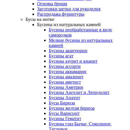
Основы броши
Заготовки щетки для рукоделия
Распродажа фурнитуры
Бусы на нитке
Бусины из натуральных камней
Бусины необработанные в виде
самородков
Мелкие бусины из натуральных
камней
Бусины авантюрин
Бусины агат
Бусины азурит и кианит
Бусины ассорти
Бусины аквамарин
Бусины амазонит
Бусины аметист
Бусины Аметрин
Бусины Ангелит и Лепидолит
Бусины Апатит
Бусы Бирюза
Бусины желтая бирюза
Бусы Варисцит
Бусины Гематит
Бусины глаз Бычье, Соколиное,
Тигровое