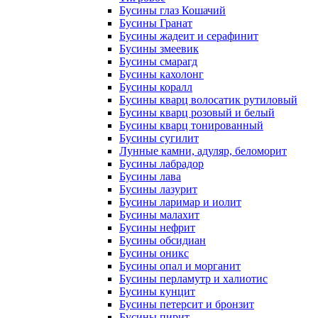
Бусины глаз Кошачий
Бусины Гранат
Бусины жадеит и серафинит
Бусины змеевик
Бусины смарагд
Бусины кахолонг
Бусины коралл
Бусины кварц волосатик рутиловый
Бусины кварц розовый и белый
Бусины кварц тонированный
Бусины сугилит
Лунные камни, адуляр, беломорит
Бусины лабрадор
Бусины лава
Бусины лазурит
Бусины ларимар и иолит
Бусины малахит
Бусины нефрит
Бусины обсидиан
Бусины оникс
Бусины опал и морганит
Бусины перламутр и халиотис
Бусины кунцит
Бусины петерсит и бронзит
Бусины пирит