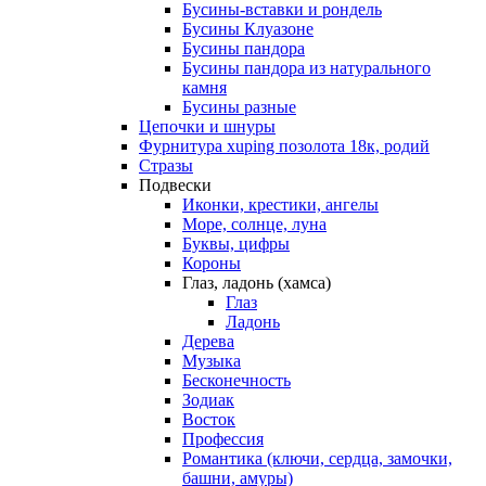
Бусины-вставки и рондель
Бусины Клуазоне
Бусины пандора
Бусины пандора из натурального
камня
Бусины разные
Цепочки и шнуры
Фурнитура xuping позолота 18к, родий
Стразы
Подвески
Иконки, крестики, ангелы
Море, солнце, луна
Буквы, цифры
Короны
Глаз, ладонь (хамса)
Глаз
Ладонь
Дерева
Музыка
Бесконечность
Зодиак
Восток
Профессия
Романтика (ключи, сердца, замочки,
башни, амуры)