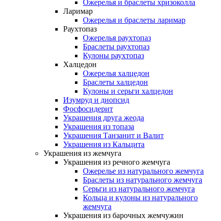
Ожерелья и браслеты хризоколла
Ларимар
Ожерелья и браслеты ларимар
Раухтопаз
Ожерелья раухтопаз
Браслеты раухтопаз
Кулоны раухтопаз
Халцедон
Ожерелья халцедон
Браслеты халцедон
Кулоны и серьги халцедон
Изумруд и диопсид
Фосфосидерит
Украшения друга жеода
Украшения из топаза
Украшения Танзанит и Валит
Украшения из Кальцита
Украшения из жемчуга
Украшения из речного жемчуга
Ожерелье из натурального жемчуга
Браслеты из натурального жемчуга
Серьги из натурального жемчуга
Кольца и кулоны из натурального
жемчуга
Украшения из барочных жемчужин