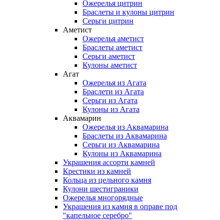
Ожерелья цитрин
Браслеты и кулоны цитрин
Серьги цитрин
Аметист
Ожерелья аметист
Браслеты аметист
Серьги аметист
Кулоны аметист
Агат
Ожерелья из Агата
Браслети из Агата
Серьги из Агата
Кулоны из Агата
Аквамарин
Ожерелья из Аквамарина
Браслеты из Аквамарина
Серьги из Аквамарина
Кулоны из Аквамарина
Украшения ассорти камней
Крестики из камней
Кольца из цельного камня
Кулони шестиграники
Ожерелья многорядные
Украшения из камня в оправе под
"капельное серебро"