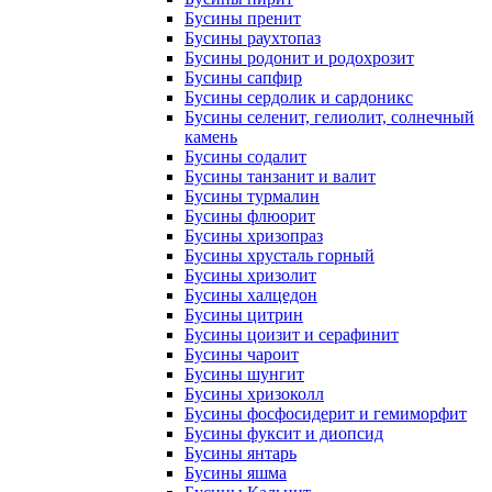
Бусины пренит
Бусины раухтопаз
Бусины родонит и родохрозит
Бусины сапфир
Бусины сердолик и сардоникс
Бусины селенит, гелиолит, солнечный
камень
Бусины содалит
Бусины танзанит и валит
Бусины турмалин
Бусины флюорит
Бусины хризопраз
Бусины хрусталь горный
Бусины хризолит
Бусины халцедон
Бусины цитрин
Бусины цоизит и серафинит
Бусины чароит
Бусины шунгит
Бусины хризоколл
Бусины фосфосидерит и гемиморфит
Бусины фуксит и диопсид
Бусины янтарь
Бусины яшма