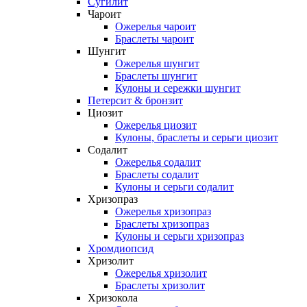
Сугилит
Чароит
Ожерелья чароит
Браслеты чароит
Шунгит
Ожерелья шунгит
Браслеты шунгит
Кулоны и сережки шунгит
Петерсит & бронзит
Циозит
Ожерелья циозит
Кулоны, браслеты и серьги циозит
Содалит
Ожерелья содалит
Браслеты содалит
Кулоны и серьги содалит
Хризопраз
Ожерелья хризопраз
Браслеты хризопраз
Кулоны и серьги хризопраз
Хромдиопсид
Хризолит
Ожерелья хризолит
Браслеты хризолит
Хризокола