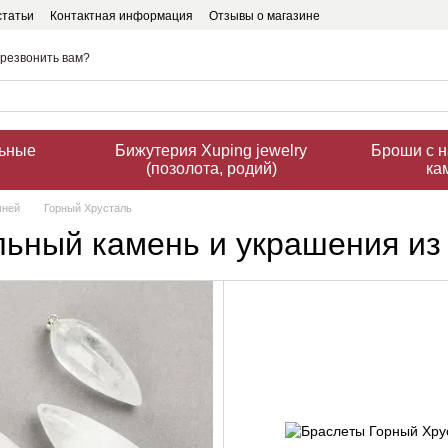
статьи
Контактная информация
Отзывы о магазине
резвонить вам?
льные
Бижутерия Xuping jewelry
Броши с 
(позолота, родий)
ка
мней
Горный Хрусталь
ьный камень и украшения из 