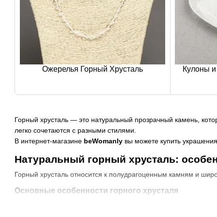
Ожерелья Горный Хрусталь
Кулоны и
Горный хрусталь — это натуральный прозрачный камень, котор
легко сочетаются с разными стилями.
В интернет-магазине
beWomanly
вы можете купить украшения,
Натуральный горный хрусталь: особен
Горный хрусталь относится к полудрагоценным камням и широ
Основные особенности горного хрусталя
натуральный прозрачный камень