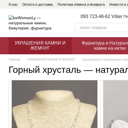
Перейти к основному контенту
О нас
Оплата и доставка
Политика обмена и возврата
Новости и 
093 723-46-62 Viber
Пе
УКРАШЕНИЯ КАМНИ И
Фурнитура и Натура
ЖЕМЧУГ
камни на нитке
Главная
УКРАШЕНИЯ КАМНИ И ЖЕМЧУГ
Украшения из натуральных ка
Горный хрусталь — натурал