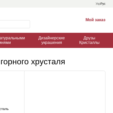
Укр
Рус
Мой заказ
натуральными
Дизайнерские
Друзы
мнями
украшения
Кристаллы
горного хрусталя