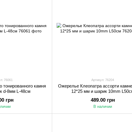
л: 76061
Артикул: 76204
о тонированного камня
Ожерелье Клеопатра ассорти камне
к d-8мм L-48см
12*25 мм и шарик 10mm L50с
00 грн
489.00 грн
аличии
В наличии