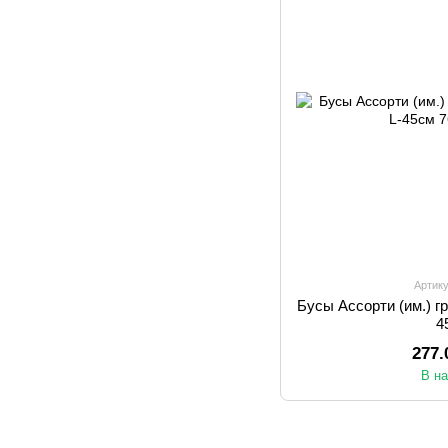
Артику
Бусы Ассорти (им.) г
4
277.
В н