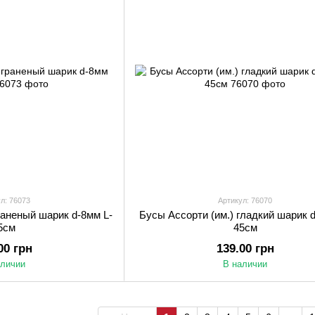
л: 76073
Артикул: 76070
раненый шарик d-8мм L-
Бусы Ассорти (им.) гладкий шарик d
5см
45см
00 грн
139.00 грн
аличии
В наличии