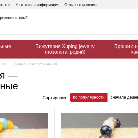
статьи
Контактная информация
Отзывы о магазине
резвонить вам?
льные
Бижутерия Xuping jewelry
Броши с 
(позолота, родий)
ка
мней
Украшения ассорти камней
ня —
ьные
по популярности
сначала деше
Сортировка: