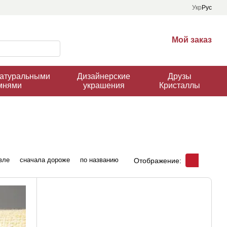
Укр
Рус
Мой заказ
натуральными
Дизайнерские
Друзы
мнями
украшения
Кристаллы
вле
сначала дороже
по названию
Отображение: