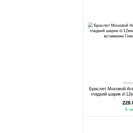
Артику
Браслет Моховой Аг
гладкий шарик d-12м
со вставк
228.
В н