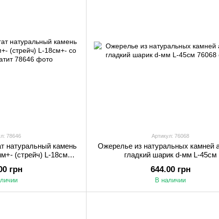
л: 78646
Артикул: 76068
ат натуральный камень
Ожерелье из натуральных камней 
м+- (стрейч) L-18см+-
гладкий шарик d-мм L-45см
ами Гематит
00 грн
644.00 грн
аличии
В наличии