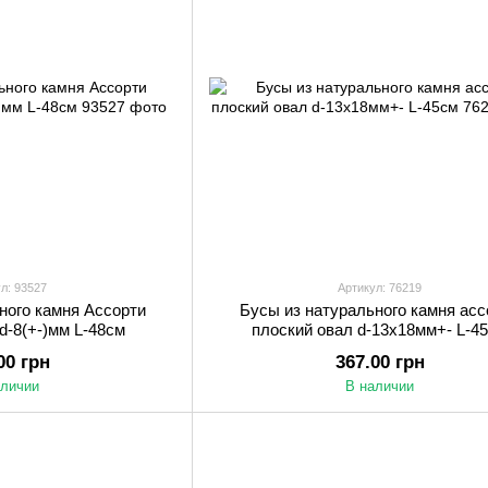
л: 93527
Артикул: 76219
ного камня Ассорти
Бусы из натурального камня асс
d-8(+-)мм L-48см
плоский овал d-13х18мм+- L-4
00 грн
367.00 грн
аличии
В наличии