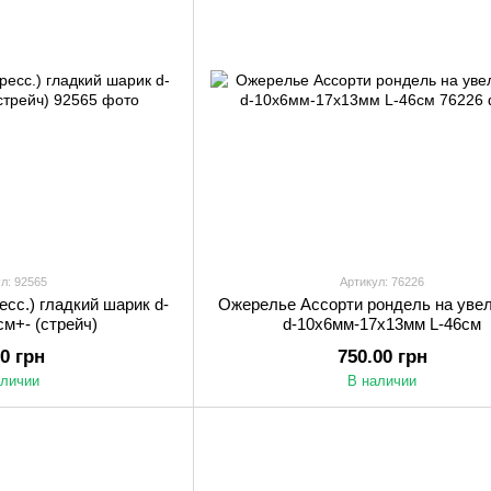
л: 92565
Артикул: 76226
есс.) гладкий шарик d-
Ожерелье Ассорти рондель на уве
см+- (стрейч)
d-10х6мм-17х13мм L-46см
00 грн
750.00 грн
аличии
В наличии