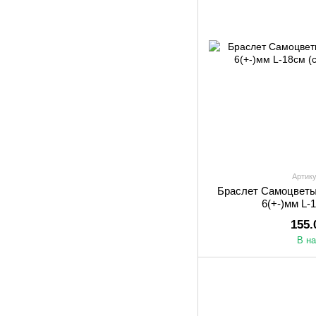
Артику
Браслет Самоцветы 
6(+-)мм L-
155.
В н