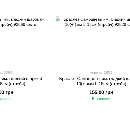
л: 92569
Артикул: 92529
им. гладкий шарик d-
Браслет Самоцветы им. гладкий ша
18см (стрейч)
10(+-)мм L-18см (стрейч)
00 грн
155.00 грн
аличии
В наличии