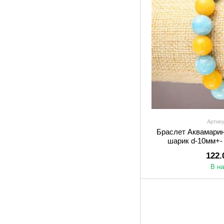
Артику
Браслет Аквамарин
шарик d-10мм+- 
122.
В н