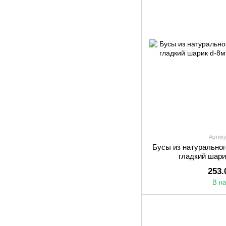
Артику
Бусы из натуральног
гладкий шари
253.
В н