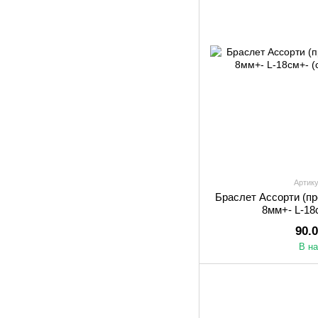
Артику
Браслет Ассорти (пр
8мм+- L-18
90.
В н