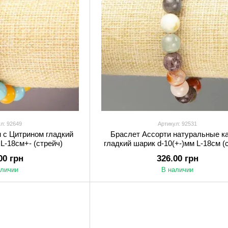
л: 92649
Артикул: 92531
 с Цитрином гладкий
Браслет Ассорти натуральные к
L-18см+- (стрейч)
гладкий шарик d-10(+-)мм L-18см (
00 грн
326.00 грн
аличии
В наличии