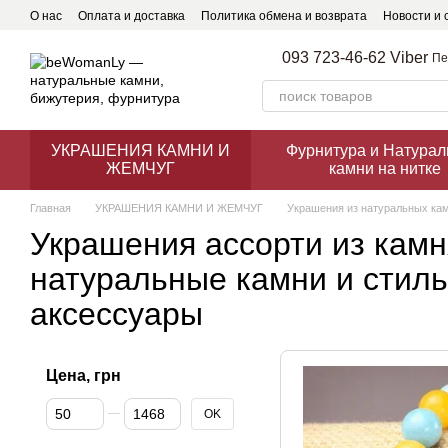
Перейти к основному контенту
О нас
Оплата и доставка
Политика обмена и возврата
Новости и 
093 723-46-62 Viber
Пе
УКРАШЕНИЯ КАМНИ И
Фурнитура и Натура
ЖЕМЧУГ
камни на нитке
Главная
УКРАШЕНИЯ КАМНИ И ЖЕМЧУГ
Украшения из натуральных ка
Украшения ассорти из кам
натуральные камни и стил
аксессуары
Цена, грн
От Цена, грн
До Цена, грн
OK