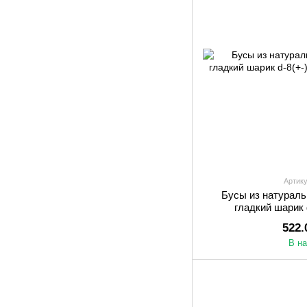
Артику
Бусы из натураль
гладкий шарик 
522.
В н