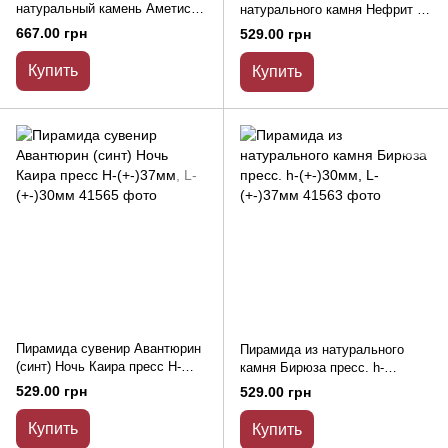
натуральный камень Аметист
натурального камня Нефрит h-
L-38х38мм+- b-33мм+-
(+-)29мм, L-(+-)37мм
667.00 грн
529.00 грн
Купить
Купить
Пирамида сувенир Авантюрин
Пирамида из натурального
(синт) Ночь Каира пресс H-
камня Бирюза пресс. h-
(+-)37мм, L-(+-)30мм
(+-)30мм, L-(+-)37мм
529.00 грн
529.00 грн
Купить
Купить