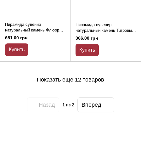
Пирамида сувенир
Пирамида сувенир
натуральный камень Флюорит
натуральный камень Тигровый
h-35мм+- b-40х40мм (+-)
Глаз L-30х30мм+- b-25мм+-
651.00 грн
366.00 грн
Купить
Купить
Показать еще 12 товаров
Назад
Вперед
1
из 2