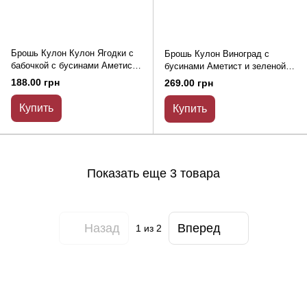
Брошь Кулон Кулон Ягодки с
Брошь Кулон Виноград с
бабочкой с бусинами Аметист
бусинами Аметист и зеленой
и эмалью, серебристый
эмалью, золотистый металл
188.00 грн
269.00 грн
металл 39х40мм
36х40мм
Купить
Купить
Показать еще 3 товара
Назад
Вперед
1
из 2