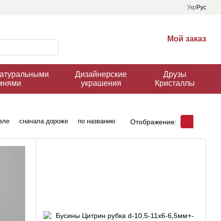
Укр
Рус
Мой заказ
натуральными
Дизайнерские
Друзы
мнями
украшения
Кристаллы
вле
сначала дороже
по названию
Отображение: