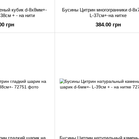
еный кубик d-8х8мм+-
Бусины Цитрин многогранники d-8х
38см + - на нити
L-37см+-на нитке
00 грн
384.00 грн
рин гладкий шарик на
Бусины Цитрин натуральный камень