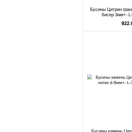
Бусины Цитрин гран
бисер 3мм+- L-
922.
Бусины камень Цит