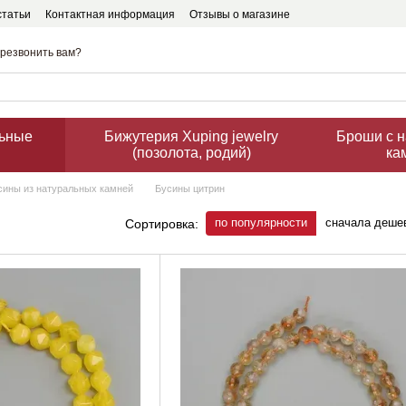
статьи
Контактная информация
Отзывы о магазине
резвонить вам?
льные
Бижутерия Xuping jewelry
Броши с 
(позолота, родий)
ка
сины из натуральных камней
Бусины цитрин
по популярности
сначала деше
Сортировка: