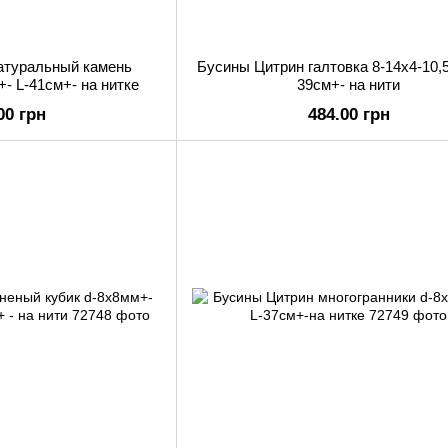
атуральный камень
Бусины Цитрин галтовка 8-14х4-10,
+- L-41см+- на нитке
39см+- на нити
00 грн
484.00 грн