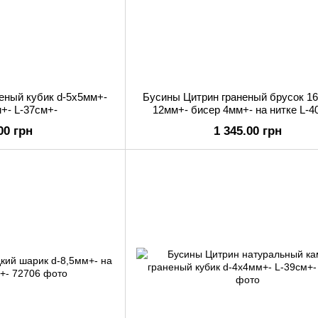
еный кубик d-5х5мм+-
Бусины Цитрин граненый брусок 16
+- L-37см+-
12мм+- бисер 4мм+- на нитке L-4
00 грн
1 345.00 грн