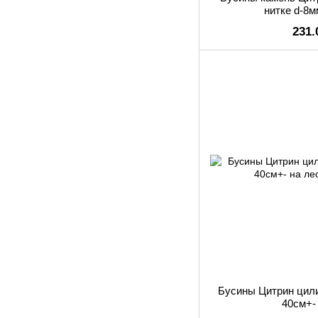
нитке d-8м
231.
Бусины Цитрин цили
40см+-