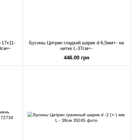
-17х11-
Бусины Цитрин гладкий шарик d-6,5мм+- на
0см+-
нитке L-37см+-
446.00 грн