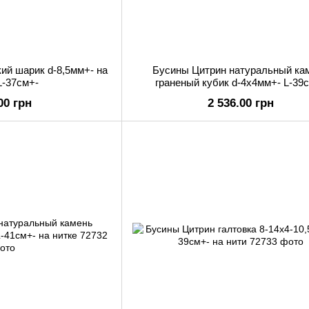
ий шарик d-8,5мм+- на
Бусины Цитрин натуральный ка
L-37см+-
граненый кубик d-4х4мм+- L-39
00 грн
2 536.00 грн