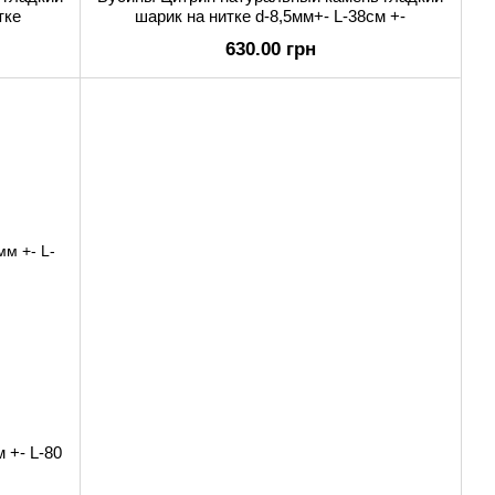
тке
шарик на нитке d-8,5мм+- L-38см +-
630.00 грн
 +- L-80