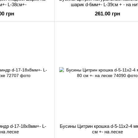
м+- L-38см+-
шарик d-6мм+- L-39см + - на ни
00 грн
261.00 грн
ндр d-17-18х8мм+- L-
Бусины Цитрин крошка d-5-11х2-4 мм
 на леске
см +- на леске