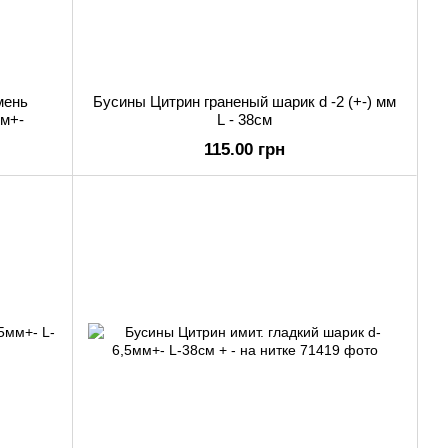
мень
Бусины Цитрин граненый шарик d -2 (+-) мм
см+-
L - 38см
115.00 грн