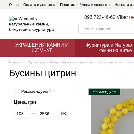
Перейти к основному контенту
О нас
Оплата и доставка
Политика обмена и возврата
Новости и 
093 723-46-62 Viber
Пе
УКРАШЕНИЯ КАМНИ И
Фурнитура и Натура
ЖЕМЧУГ
камни на нитке
Главная
Фурнитура и Натуральные камни на нитке
Бусы на нитке
Бу
Бусины цитрин
1
Рекомендуем
РЕКОМЕНДУЕМ
Цена, грн
От Цена, грн
До Цена, грн
OK