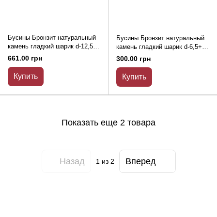
Бусины Бронзит натуральный
Бусины Бронзит натуральный
камень гладкий шарик d-12,5+-
камень гладкий шарик d-6,5+-
отверстие d-1,5мм+- L-38см+-
отверстие d-1,5мм+- L-38см+-
661.00 грн
300.00 грн
Купить
Купить
Показать еще 2 товара
Назад
Вперед
1
из 2