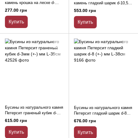
камень крошка на леске d-
камень гладкий шарик d-10,5+-
7х2мм+- L-88см +-
отверстие d-1,5мм+- L-38см+-
277.00 грн
553.00 грн
Купить
Купить
Бусины из натурального камня
Бусины из натурального камня
Петерсит граненый кубик d-
Петерсит гладкий шарик d-8
3мм (+-) мм L-39см
(+-) мм L-38см
615.00 грн
676.00 грн
Купить
Купить