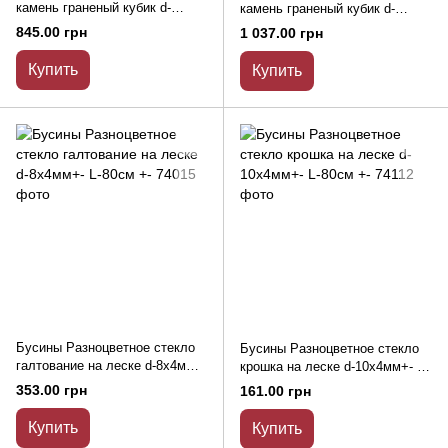
камень граненый кубик d-
камень граненый кубик d-
7,5х7,5мм+- L-39см+- на нитке
7х7мм+- L-39см+- на нитке
845.00 грн
1 037.00 грн
Купить
Купить
Бусины Разноцветное стекло
Бусины Разноцветное стекло
галтование на леске d-8х4мм+-
крошка на леске d-10х4мм+- L-
L-80см +-
80см +-
353.00 грн
161.00 грн
Купить
Купить