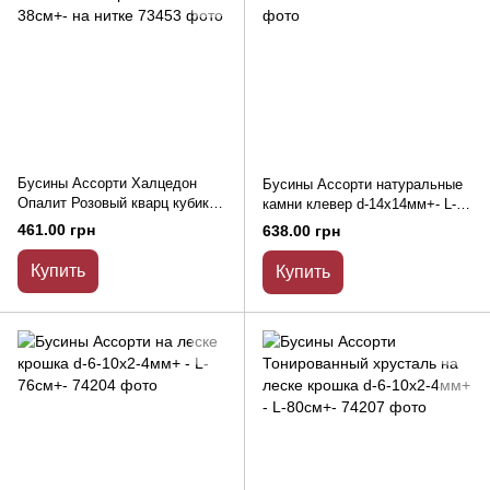
Бусины Ассорти Халцедон
Бусины Ассорти натуральные
Опалит Розовый кварц кубик
камни клевер d-14х14мм+- L-
8х8мм+- бисер 3мм+- L-38см+-
20см+-
461.00 грн
638.00 грн
на нитке
Купить
Купить