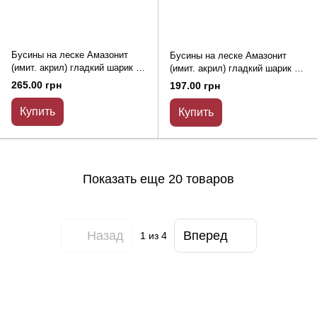
Бусины на леске Амазонит
Бусины на леске Амазонит
(имит. акрил) гладкий шарик d-
(имит. акрил) гладкий шарик d-
14.5мм+- L-40см+-
12.5мм+- L-40см+-
265.00 грн
197.00 грн
Купить
Купить
Показать еще 20 товаров
Назад
Вперед
1
из 4