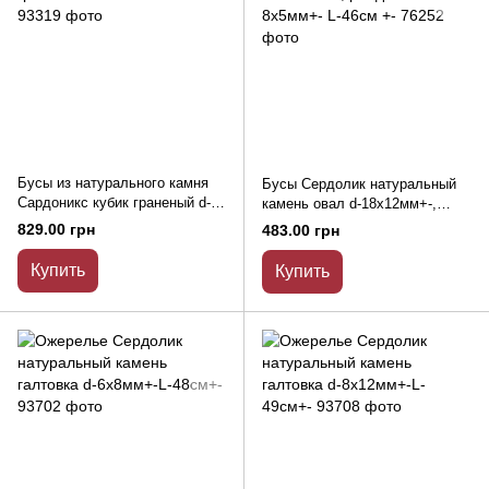
Бусы из натурального камня
Бусы Сердолик натуральный
Сардоникс кубик граненый d-
камень овал d-18х12мм+-,
7мм+- L-48см+-
рондель 8х5мм+- L-46см +-
829.00 грн
483.00 грн
Купить
Купить