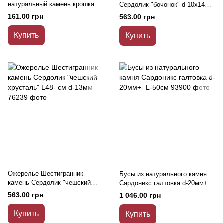
натуральный камень крошка d-
Сердолик "бочонок" d-10х14мм
8х4мм+- L-45-47см+-
L-47см
161.00 грн
563.00 грн
Купить
Купить
Ожерелье Шестигранник
Бусы из натурального камня
камень Сердолик "чешский
Сардоникс галтовка d-20мм+-
хрусталь" L48- см d-13мм
L-50см
563.00 грн
1 046.00 грн
Купить
Купить