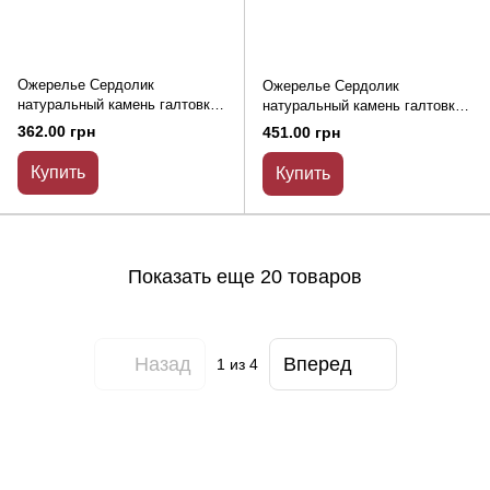
Ожерелье Сердолик
Ожерелье Сердолик
натуральный камень галтовка
натуральный камень галтовка
d-6х8мм+-L-48см+-
d-8х12мм+-L-49см+-
362.00 грн
451.00 грн
Купить
Купить
Показать еще 20 товаров
Назад
Вперед
1
из 4