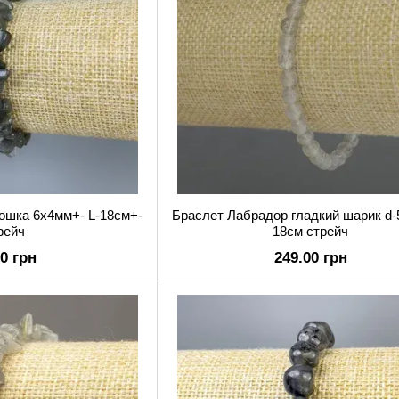
ошка 6х4мм+- L-18см+-
Браслет Лабрадор гладкий шарик d-
рейч
18см стрейч
00 грн
249.00 грн