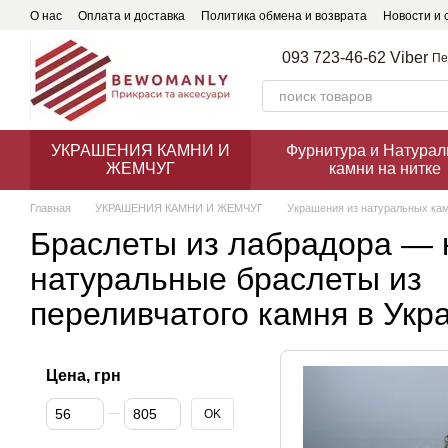
Перейти к основному контенту
О нас
Оплата и доставка
Политика обмена и возврата
Новости и 
093 723-46-62 Viber
Пе
УКРАШЕНИЯ КАМНИ И
Фурнитура и Натура
ЖЕМЧУГ
камни на нитке
Главная
УКРАШЕНИЯ КАМНИ И ЖЕМЧУГ
Украшения из натуральных ка
Браслеты из лабрадора — 
натуральные браслеты из
переливчатого камня в Укр
Цена, грн
От Цена, грн
До Цена, грн
OK