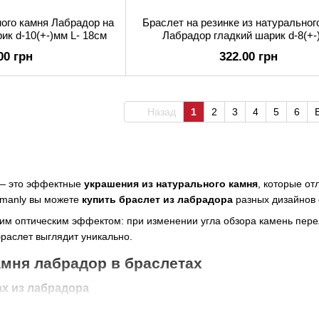
ного камня Лабрадор на
Браслет на резинке из натуральног
ик d-10(+-)мм L- 18см
Лабрадор гладкий шарик d-8(+-
00 грн
322.00 грн
Назад
1
2
3
4
5
6
 — это эффектные
украшения из натурального камня
, которые от
omanly вы можете
купить браслет из лабрадора
разных дизайнов с
оим оптическим эффектом: при изменении угла обзора камень пере
раслет выглядит уникально.
мня лабрадор в браслетах
ах из лабрадора
й перелив