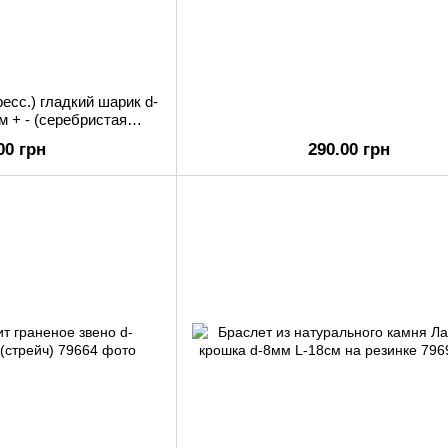
есс.) гладкий шарик d-
м + - (серебристая
тежка)
00 грн
290.00 грн