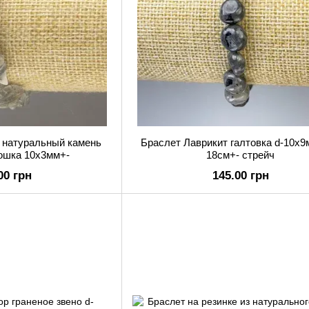
е натуральный камень
Браслет Лаврикит галтовка d-10х9
ошка 10х3мм+-
18см+- стрейч
00 грн
145.00 грн