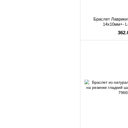
Браслет Лаврикит
14х10мм+- L
362.