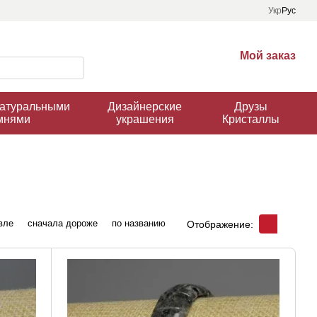
Укр
Рус
Мой заказ
натуральными
Дизайнерские
Друзы
мнями
украшения
Кристаллы
вле
сначала дороже
по названию
Отображение: