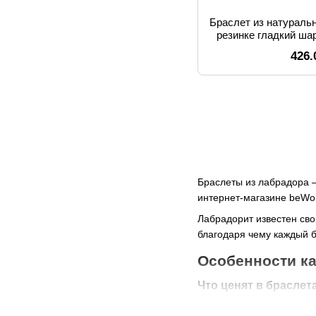
Браслет из натураль
резинке гладкий шар
426.
Браслеты из лабрадора
интернет-магазине beW
Лабрадорит известен св
благодаря чему каждый б
Особенности ка
Что ценят в браслет
выраженный светово