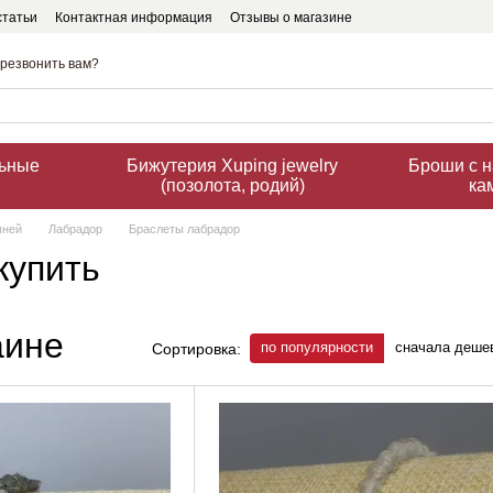
статьи
Контактная информация
Отзывы о магазине
резвонить вам?
льные
Бижутерия Xuping jewelry
Броши с 
(позолота, родий)
ка
мней
Лабрадор
Браслеты лабрадор
купить
аине
по популярности
сначала деше
Сортировка: