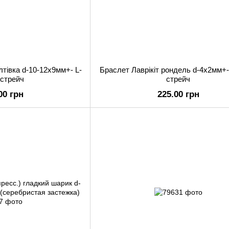
тівка d-10-12х9мм+- L-
Браслет Лаврікіт рондель d-4х2мм+-
 стрейч
стрейч
00 грн
225.00 грн