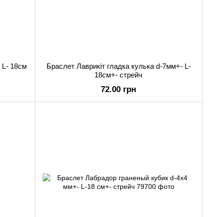
 L- 18см
Браслет Лаврикіт гладка кулька d-7мм+- L-
18см+- стрейч
72.00 грн