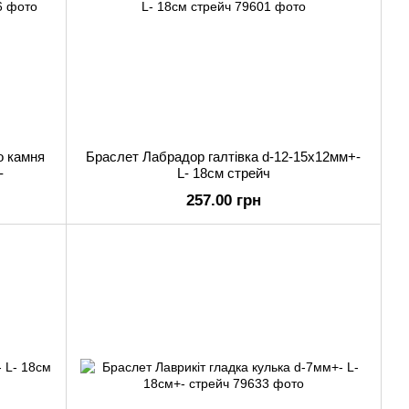
о камня
Браслет Лабрадор галтівка d-12-15х12мм+-
-
L- 18см стрейч
257.00 грн