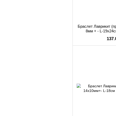
Браслет Лаврикит (пр
8мм + - L-19х24с
зас
137.