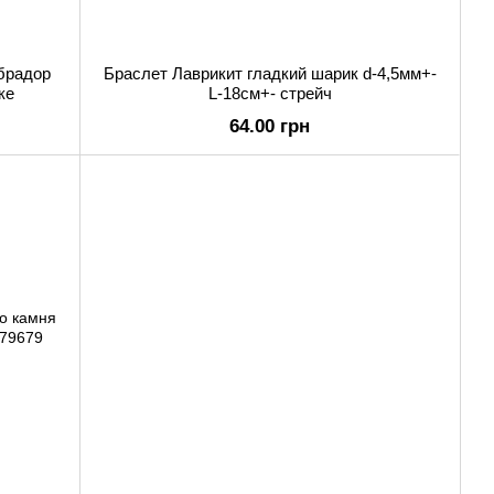
абрадор
Браслет Лаврикит гладкий шарик d-4,5мм+-
ке
L-18см+- стрейч
64.00 грн